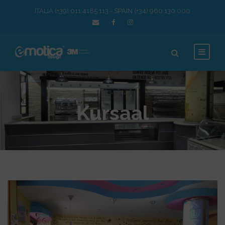
ITALIA (+39) 011 4185 113 - SPAIN (+34) 960 130 000
Kursaal