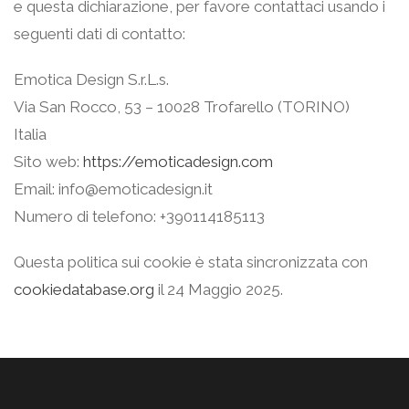
e questa dichiarazione, per favore contattaci usando i
seguenti dati di contatto:
Emotica Design S.r.L.s.
Via San Rocco, 53 – 10028 Trofarello (TORINO)
Italia
Sito web:
https://emoticadesign.com
Email:
info@
emoticadesign.it
Numero di telefono: +390114185113
Questa politica sui cookie è stata sincronizzata con
cookiedatabase.org
il 24 Maggio 2025.