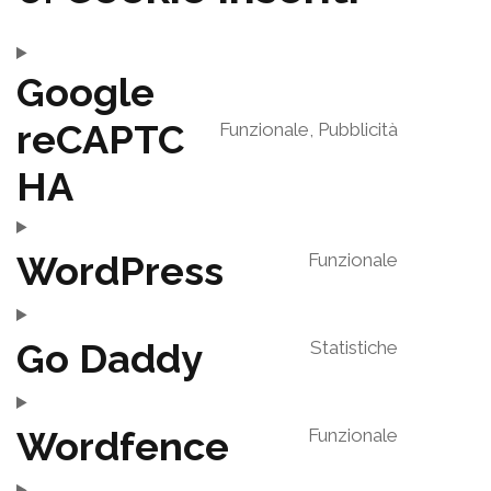
Google
reCAPTC
Funzionale, Pubblicità
C
HA
o
n
s
WordPress
Funzionale
C
e
o
n
Go Daddy
Statistiche
n
t
C
s
t
o
e
o
Wordfence
Funzionale
n
n
s
C
s
t
e