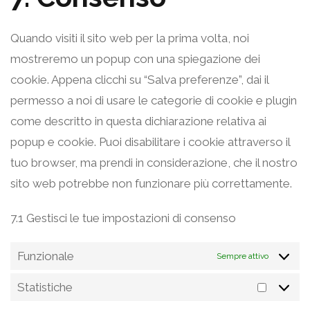
w
o
n
d
r
n
e
c
a
o
s
t
a
v
s
Quando visiti il sito web per la prima volta, noi
s
e
p
r
e
t
d
i
e
mostreremo un popup con una spiegazione dei
s
a
t
d
r
o
d
c
n
cookie. Appena clicchi su “Salva preferenze”, dai il
d
c
f
v
s
y
e
t
permesso a noi di usare le categorie di cookie e plugin
o
h
e
i
e
g
t
come descritto in questa dichiarazione relativa ai
b
a
n
c
r
o
o
popup e cookie. Puoi disabilitare i cookie attraverso il
e
c
e
v
o
s
tuo browser, ma prendi in considerazione, che il nostro
-
e
g
i
g
e
sito web potrebbe non funzionare più correttamente.
f
o
c
l
r
o
o
e
7.1 Gestisci le tue impostazioni di consenso
e
v
n
g
b
-
i
t
l
Funzionale
Sempre attivo
u
f
c
s
e
r
o
e
Statistiche
-
S
s
n
v