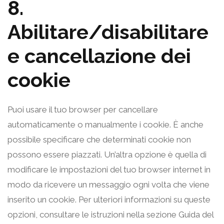
8.
m
t
t
t
a
a
a
-
s
Abilitare/disabilitare
r
p
t
s
i
s
e cancellazione dei
i
t
e
s
a
cookie
t
t
i
i
Puoi usare il tuo browser per cancellare
c
s
automaticamente o manualmente i cookie. È anche
h
t
possibile specificare che determinati cookie non
e
i
possono essere piazzati. Un’altra opzione è quella di
c
modificare le impostazioni del tuo browser internet in
s
modo da ricevere un messaggio ogni volta che viene
inserito un cookie. Per ulteriori informazioni su queste
opzioni, consultare le istruzioni nella sezione Guida del