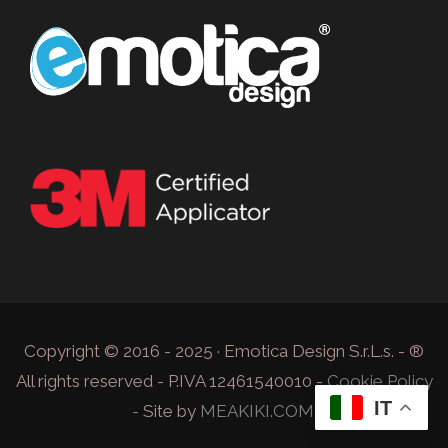
Copyright © 2016 - 2025 · Emotica Design S.r.L.s. - ®
All rights reserved - P.IVA 12461540010 -
Cookie Policy
IT
-
Site by
MEAKIKI.COM
.