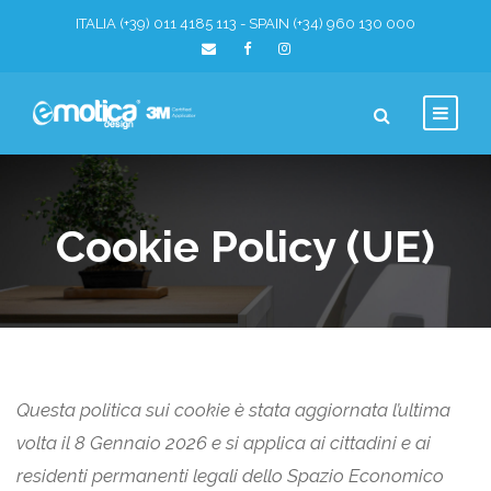
ITALIA (+39) 011 4185 113 - SPAIN (+34) 960 130 000
Cookie Policy (UE)
Questa politica sui cookie è stata aggiornata l’ultima
volta il 8 Gennaio 2026 e si applica ai cittadini e ai
residenti permanenti legali dello Spazio Economico